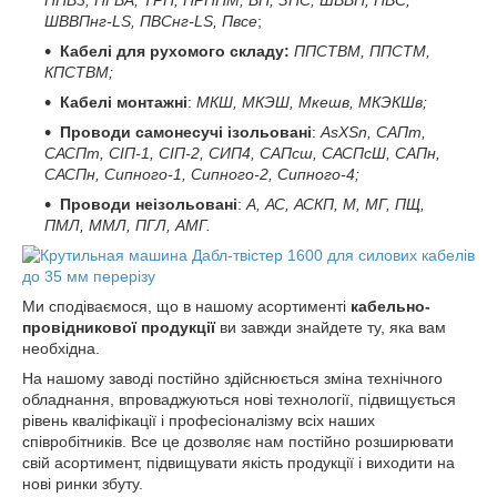
ППВ3, ПГВА, ТРП, ПРППМ, ВП, ЗПС, ШВВП, ПВС,
ШВВПнг-LS, ПВСнг-LS, Пвсе
;
Кабелі для рухомого складу:
ППСТВМ, ППСТМ,
КПСТВМ;
Кабелі монтажні
:
МКШ, МКЭШ, Мкешв, МКЭКШв;
Проводи самонесучі ізольовані
:
AsXSn, САПт,
САСПт, СІП-1, СІП-2, СИП4, САПсш, САСПсШ, САПн,
САСПн, Сипного-1, Сипного-2, Сипного-4;
Проводи неізольовані
:
A, АС, АСКП, М, МГ, ПЩ,
ПМЛ, ММЛ, ПГЛ, АМГ.
Ми сподіваємося, що в нашому асортименті
кабельно-
провідникової продукції
ви завжди знайдете ту, яка вам
необхідна.
На нашому заводі постійно здійснюється зміна технічного
обладнання, впроваджуються нові технології, підвищується
рівень кваліфікації і професіоналізму всіх наших
співробітників. Все це дозволяє нам постійно розширювати
свій асортимент, підвищувати якість продукції і виходити на
нові ринки збуту.