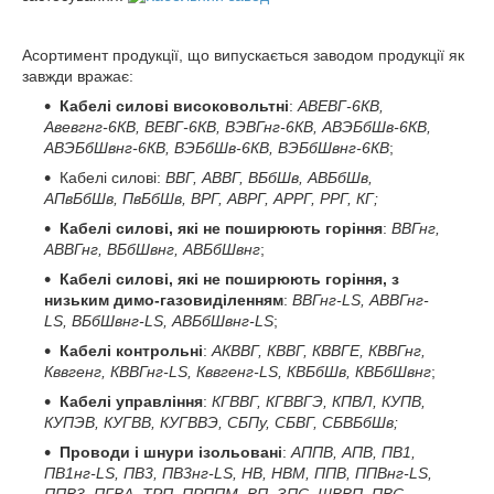
Асортимент продукції, що випускається заводом продукції як
завжди вражає:
Кабелі силові високовольтні
:
АВЕВГ-6КВ,
Авевгнг-6КВ, ВЕВГ-6КВ, ВЭВГнг-6КВ, АВЭБбШв-6КВ,
АВЭБбШвнг-6КВ, ВЭБбШв-6КВ, ВЭБбШвнг-6КВ
;
Кабелі силові:
ВВГ, АВВГ, ВБбШв, АВБбШв,
АПвБбШв, ПвБбШв, ВРГ, АВРГ, АРРГ, РРГ, КГ;
Кабелі силові, які не поширюють горіння
:
ВВГнг,
АВВГнг, ВБбШвнг, АВБбШвнг
;
Кабелі силові, які не поширюють горіння, з
низьким димо-газовиділенням
:
ВВГнг-LS, АВВГнг-
LS, ВБбШвнг-LS, АВБбШвнг-LS
;
Кабелі контрольні
:
АКВВГ, КВВГ, КВВГЕ, КВВГнг,
Кввгенг, КВВГнг-LS, Кввгенг-LS, КВБбШв, КВБбШвнг
;
Кабелі управління
:
КГВВГ, КГВВГЭ, КПВЛ, КУПВ,
КУПЭВ, КУГВВ, КУГВВЭ, СБПу, СБВГ, СБВБбШв;
Проводи і шнури ізольовані
:
АППВ, АПВ, ПВ1,
ПВ1нг-LS, ПВ3, ПВ3нг-LS, НВ, НВМ, ППВ, ППВнг-LS,