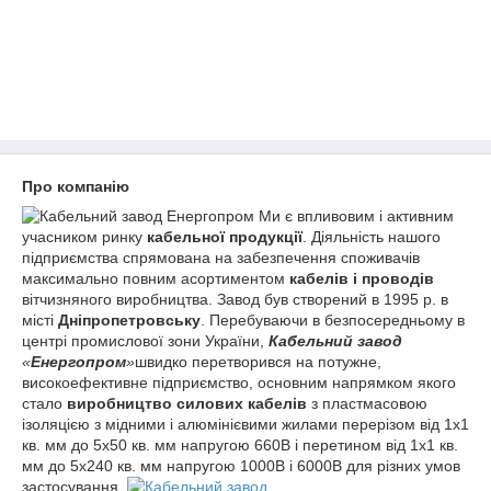
Про компанію
Ми є впливовим і активним
учасником ринку
кабельної продукції
. Діяльність нашого
підприємства спрямована на забезпечення споживачів
максимально повним асортиментом
кабелів і проводів
вітчизняного виробництва. Завод був створений в 1995 р. в
місті
Дніпропетровську
. Перебуваючи в безпосередньому в
центрі промислової зони України,
Кабельний завод
«
Енергопром
»
швидко перетворився на потужне,
високоефективне підприємство, основним напрямком якого
стало
виробництво силових кабелів
з пластмасовою
ізоляцією з мідними і алюмінієвими жилами перерізом від 1х1
кв. мм до 5х50 кв. мм напругою 660В і перетином від 1х1 кв.
мм до 5х240 кв. мм напругою 1000В і 6000В для різних умов
застосування.