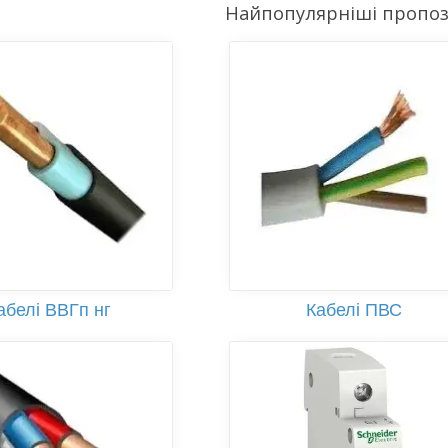
Найпопулярніші пропоз
абелі ВВГп нг
Кабелі ПВС