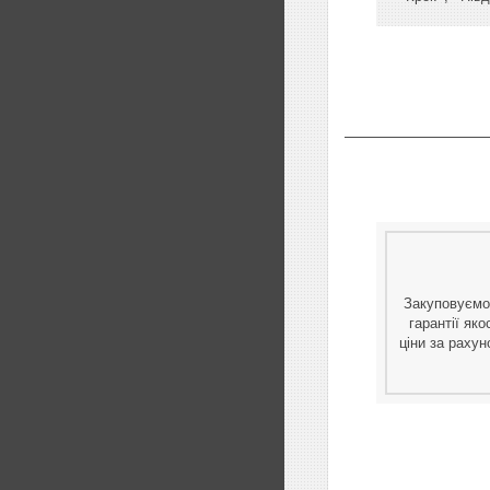
Закуповуємо
гарантії яко
ціни за рахун