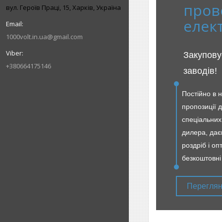
пров
вул. Героїв Праці, 15, Харків, Україна
елек
1000volt.in.ua@gmail.com
Закупову
+380664175146
заводів!
Постійно в 
пропозиції д
спеціальних
дилера, даєм
роздріб і оп
безкоштовні
Переглян