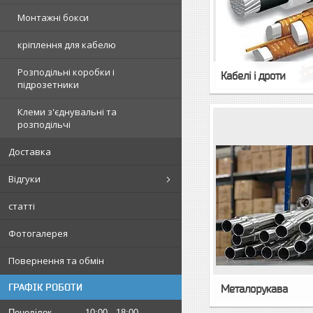
Монтажні бокси
кріплення для кабелю
Розподільні коробки і
Кабелі і дроти
підрозетники
Клеми з'єднувальні та
розподільчі
Доставка
Відгуки
статті
Фотогалерея
Повернення та обмін
ГРАФІК РОБОТИ
Металорукава
Понеділок
10:00
18:00