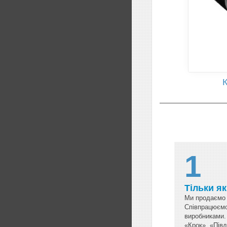
К
1
Тільки я
Ми продаємо 
Співпрацюємо
виробниками.
«Крок», «Півд