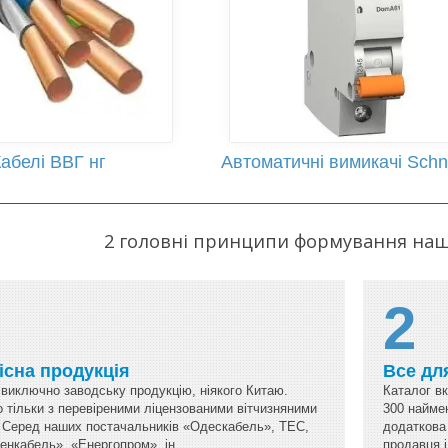
абелі ВВГ нг
Автоматичні вимикачі Schn
2 головні принципи формування наш
2
кісна продукція
Все дл
виключно заводську продукцію, ніякого Китаю.
Каталог в
 тільки з перевіреними ліцензованими вітчизняними
300 наймен
 Серед наших постачальників «Одескабель», ТЕС,
додаткова 
енкабель», «Енергопром», ін.
продавця і