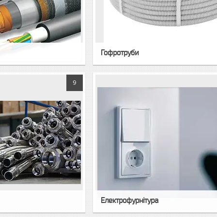
Гофротруби
9
Електрофурнітура