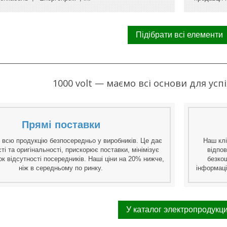
Підібрати всі елементи
1000 volt — маємо всі основи для успі
Прямі поставки
 всю продукцію безпосередньо у виробників. Це дає
Наш клі
сті та оригінальності, прискорює поставки, мінімізує
відпов
ок відсутності посередників. Наші ціни на 20% нижче,
безко
ніж в середньому по ринку.
інформаці
У каталог электропродукц