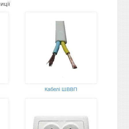
иції
Кабелі ШВВП