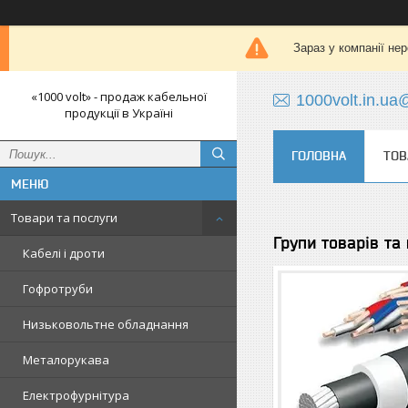
Зараз у компанії не
«1000 volt» - продаж кабельної
1000volt.in.u
продукції в Україні
ГОЛОВНА
ТОВ
Товари та послуги
Групи товарів та
Кабелі і дроти
Гофротруби
Низьковольтне обладнання
Металорукава
Електрофурнітура