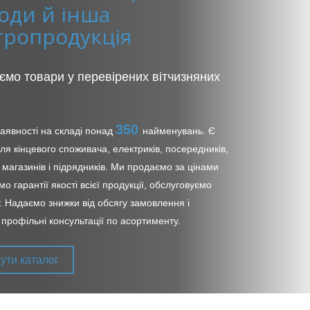
оди й інша
тропродукція
ємо товари у перевірених вітчизняних
350
наявності на складі понад
найменувань. Є
ля кінцевого споживача, електриків, посередників,
 магазинів і підрядників. Ми продаємо за цінами
о гарантії якості всієї продукції, обслуговуємо
т. Надаємо знижки від обсягу замовлення і
 профільні консультації по асортименту.
ути каталог