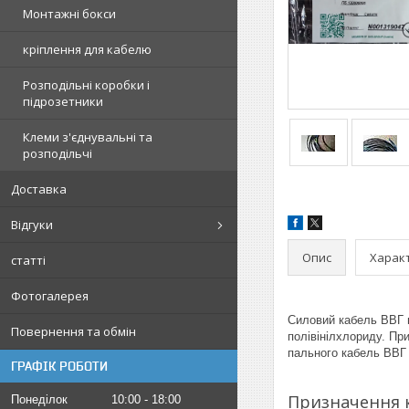
Монтажні бокси
кріплення для кабелю
Розподільні коробки і
підрозетники
Клеми з'єднувальні та
розподільчі
Доставка
Відгуки
Опис
Харак
статті
Фотогалерея
Силовий кабель ВВГ н
Повернення та обмін
полівінілхлориду. Пр
пального кабель ВВГ 
ГРАФІК РОБОТИ
Призначення к
Понеділок
10:00
18:00