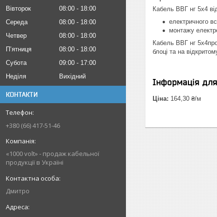
Вівторок
08:00
18:00
Кабель ВВГ нг 5х4 ві
електричного вс
Середа
08:00
18:00
монтажу електро
Четвер
08:00
18:00
Кабель ВВГ нг 5х4прод
Пʼятниця
08:00
18:00
блоці та на відкритому
Субота
09:00
17:00
Неділя
Вихідний
Інформація дл
КОНТАКТИ
Ціна:
164,30 ₴/м
+380 (66) 417-51-46
«1000 volt» - продаж кабельної
продукції в Україні
Дмитро