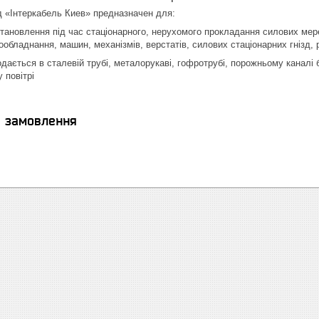
д «Інтеркабель Киев» предназначен для:
тановлення під час стаціонарного, нерухомого прокладання силових мере
обладнання, машин, механізмів, верстатів, силових стаціонарних гнізд, р
ається в сталевій трубі, металорукаві, гофротрубі, порожньому каналі бу
 повітрі
я замовлення