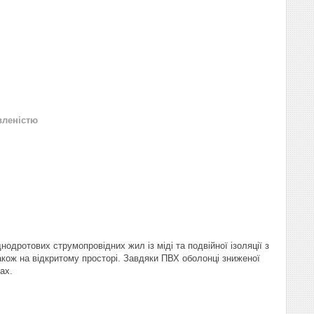
вленістю
одротових струмопровідних жил із міді та подвійної ізоляції з
акож на відкритому просторі. Завдяки ПВХ оболонці зниженої
ах.