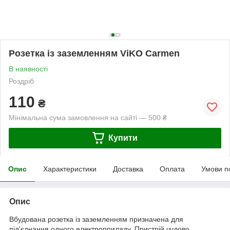
Розетка із заземленням ViKO Carmen
В наявності
Роздріб
110
₴
Мінімальна сума замовлення на сайті — 500 ₴
Купити
Опис
Характеристики
Доставка
Оплата
Умови п
Опис
Вбудована розетка із заземленням призначена для
під'єднання одного електроприладу. Пристрій чудово