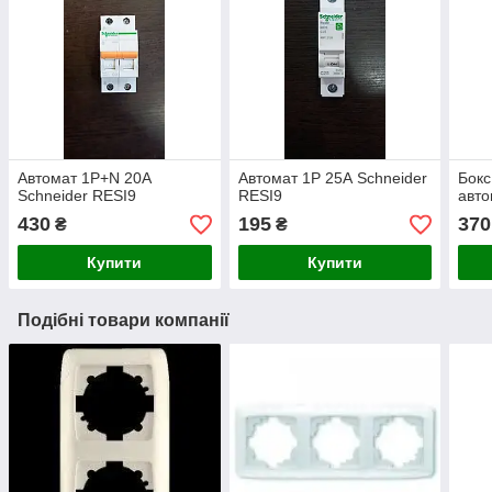
Автомат 1Р+N 20А
Автомат 1Р 25А Schneider
Бокс
Schneider RESI9
RESI9
авто
430
195
370
₴
₴
Купити
Купити
Подібні товари компанії