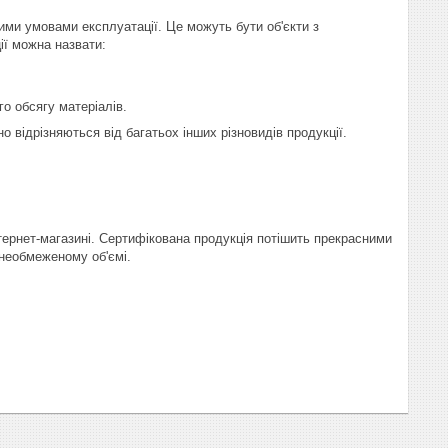
ми умовами експлуатації. Це можуть бути об'єкти з
ії можна назвати:
о обсягу матеріалів.
о відрізняються від багатьох інших різновидів продукції.
тернет-магазині. Сертифікована продукція потішить прекрасними
 необмеженому об'ємі.