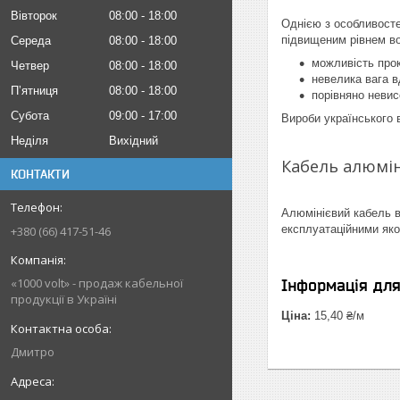
Вівторок
08:00
18:00
Однією з особливосте
підвищеним рівнем во
Середа
08:00
18:00
можливість прок
Четвер
08:00
18:00
невелика вага в
Пʼятниця
08:00
18:00
порівняно невис
Субота
09:00
17:00
Вироби українського 
Неділя
Вихідний
Кабель алюмі
КОНТАКТИ
Алюмінієвий кабель в
експлуатаційними яко
+380 (66) 417-51-46
«1000 volt» - продаж кабельної
Інформація дл
продукції в Україні
Ціна:
15,40 ₴/м
Дмитро