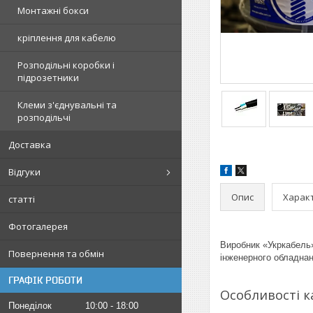
Монтажні бокси
кріплення для кабелю
Розподільні коробки і
підрозетники
Клеми з'єднувальні та
розподільчі
Доставка
Відгуки
Опис
Харак
статті
Фотогалерея
Виробник «Укркабель»
Повернення та обмін
інженерного обладнан
ГРАФІК РОБОТИ
Особливості к
Понеділок
10:00
18:00