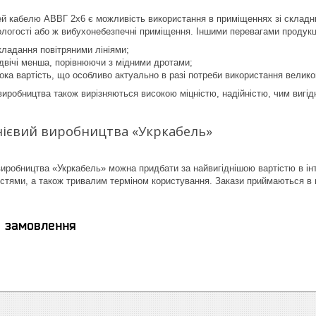
й кабелю АВВГ 2х6 є можливість використання в приміщеннях зі складни
логості або ж вибухонебезпечні приміщення. Іншими перевагами продукц
ладання повітряними лініями;
двічі менша, порівнюючи з мідними дротами;
ока вартість, що особливо актуально в разі потреби використання великог
виробництва також вирізняються високою міцністю, надійністю, чим вигідн
нієвий виробництва «Укркабель»
иробництва «Укркабель» можна придбати за найвигіднішою вартістю в ін
стями, а також тривалим терміном користування. Закази приймаються в
я замовлення