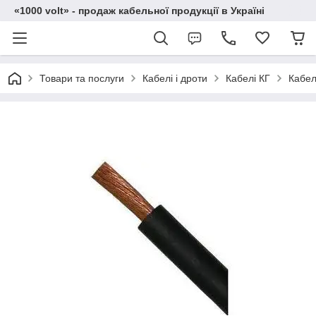
«1000 volt» - продаж кабельної продукції в Україні
Товари та послуги
Кабелі і дроти
Кабелі КГ
Кабел