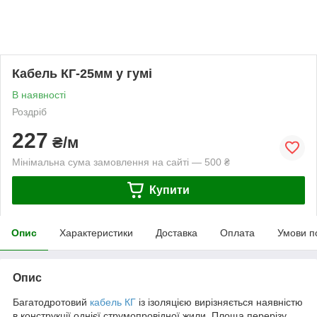
Кабель КГ-25мм у гумі
В наявності
Роздріб
227
₴/м
Мінімальна сума замовлення на сайті — 500 ₴
Купити
Опис
Характеристики
Доставка
Оплата
Умови п
Опис
Багатодротовий
кабель КГ
із ізоляцією вирізняється наявністю
в конструкції однієї струмопровідної жили. Площа перерізу