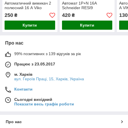
Автоматичний вимикач 2
Автомат 1Р+N 16А
Авто
полюсний 16 А Viko
Schneider RESI9
А VI
250
420
130
₴
₴
Купити
Купити
Про нас
99% позитивних з 139 відгуків за рік
Працює з 23.05.2017
м. Харків
вул. Героїв Праці, 15, Харків, Україна
Контакти
Сьогодні вихідний
Показати весь графік роботи
Про нас