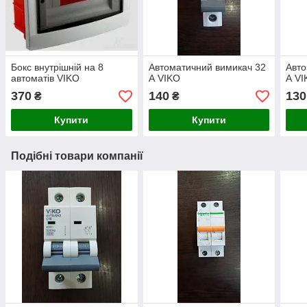
Бокс внутрішній на 8
Автоматичний вимикач 32
Авто
автоматів VIKO
А VIKO
А VI
370
140
130
₴
₴
Купити
Купити
Подібні товари компанії