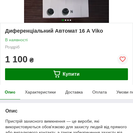
Диференціальний Автомат 16 А Viko
В наявності
Роздріб
1 100
₴
Купити
Опис
Характеристики
Доставка
Оплата
Умови п
Опис
Пристрій захисного вимкнення — це вироби, які
використовуються обов'язково для захисту людей від прямого
або випадкового контакту, а також забезпечення захисту від