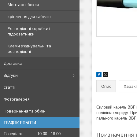
Монтажні бокси
кріплення для кабелю
Розподільні коробки і
підрозетники
Клеми з'єднувальні та
розподільчі
Доставка
Відгуки
Опис
Харак
статті
Фотогалерея
Силовий кабель ВВГ н
Повернення та обмін
полівінілхлориду. Пр
пального кабель ВВГ 
ГРАФІК РОБОТИ
Призначення к
Понеділок
10:00
18:00