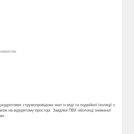
вленістю
одротових струмопровідних жил із міді та подвійної ізоляції з
акож на відкритому просторі. Завдяки ПВХ оболонці зниженої
ах.