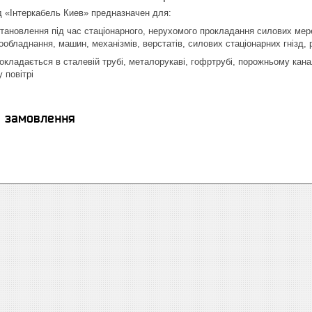
д «Інтеркабель Киев» предназначен для:
тановлення під час стаціонарного, нерухомого прокладання силових мере
обладнання, машин, механізмів, верстатів, силових стаціонарних гнізд, р
кладається в сталевій трубі, металорукаві, гофртрубі, порожньому каналі
 повітрі
я замовлення