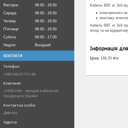
Вівторок
08:00
18:00
Кабель ВВГ нг 3х6 ві
електричного вс
Середа
08:00
18:00
монтажу електро
Четвер
08:00
18:00
Кабель ВВГ нг 3х6 про
Пʼятниця
08:00
18:00
блоці та на відкритому
Субота
09:00
17:00
Неділя
Вихідний
Інформація дл
КОНТАКТИ
Ціна:
146,20 ₴/м
+380 (66) 417-51-46
«1000 volt» - продаж кабельної
продукції в Україні
Дмитро