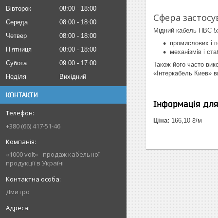
Вівторок
08:00
18:00
Сфера застосу
Середа
08:00
18:00
Мідний кабель ПВС 5х
Четвер
08:00
18:00
промислових і п
Пʼятниця
08:00
18:00
механізмів і ста
Субота
09:00
17:00
Також його часто вик
«Інтеркабель Киев» в
Неділя
Вихідний
КОНТАКТИ
Інформація дл
Ціна:
166,10 ₴/м
+380 (66) 417-51-46
«1000 volt» - продаж кабельної
продукції в Україні
Дмитро