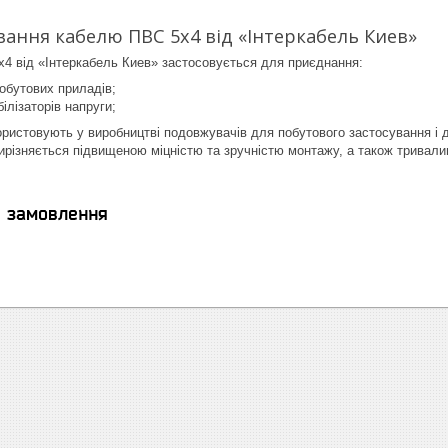
вання кабелю ПВС 5х4 від «Інтеркабель Киев»
4 від «Інтеркабель Киев» застосовується для приєднання:
обутових приладів;
білізаторів напруги;
ористовують у виробництві подовжувачів для побутового застосування і 
ирізняється підвищеною міцністю та зручністю монтажу, а також тривали
я замовлення