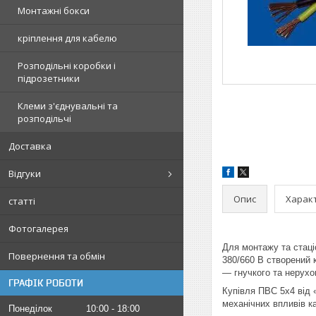
Монтажні бокси
кріплення для кабелю
Розподільні коробки і
підрозетники
Клеми з'єднувальні та
розподільчі
Доставка
Відгуки
Опис
Харак
статті
Фотогалерея
Для монтажу та стаці
Повернення та обмін
380/660 В створений 
— гнучкого та нерухо
ГРАФІК РОБОТИ
Купівля ПВС 5х4 від 
механічних впливів к
Понеділок
10:00
18:00